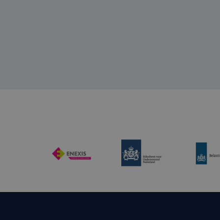
Professional aan het woo
CookieScriptConse
Naam
Aanbi
Naam
Dome
_ga_C4K55GT7YW
MUID
Micro
Corp
_ga
.bing
MR
Micro
Corp
.c.bi
ANONCHK
Micro
Corp
.c.cla
_clck
.fintri