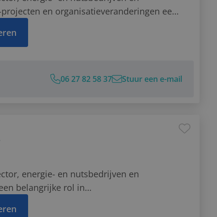
-projecten en organisatieveranderingen een
aties, organisatieontwikkeling en het
teren
Stef!
27 82 58 37
06 27 82 58 37
Stuur een e-mail
e-mail
sApp bericht
LinkedIn
r
ector, energie- en nutsbedrijven en
en belangrijke rol in
ng. Denk aan vraagstukken rondom
teren
rheid en...