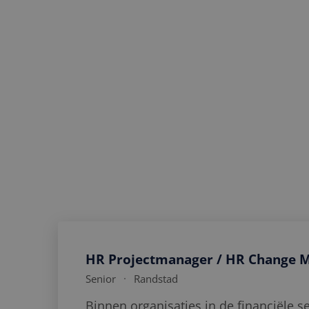
Organisaties zijn continu in ontwik
organisatieontwikkeling en learning s
verandering en duurzame inzetbaarhe
professionals met organisaties waar
professionals werken aan opdrachten
structuren, talentontwikkeling en t
HR Projectmanager / HR Change 
Senior
Randstad
Binnen organisaties in de financiële s