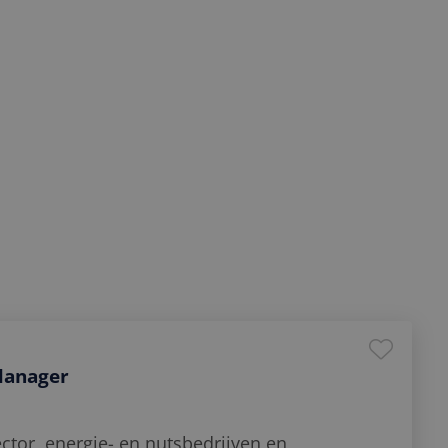
keling. Vraagstukken rondom HR,
pelen een belangrijke rol bij groei,
id. Fintri verbindt medior en senior
 deze thema’s centraal staan. Onze
 waarin zij bijdragen aan sterke HR-
oekomstbestendige organisaties.
Manager
ector, energie- en nutsbedrijven en