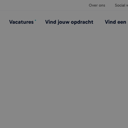
Over ons
Social w
Vacatures
Vind jouw opdracht
Vind een 
satie