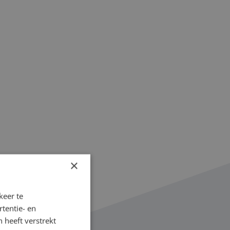
×
keer te
tentie- en
 heeft verstrekt