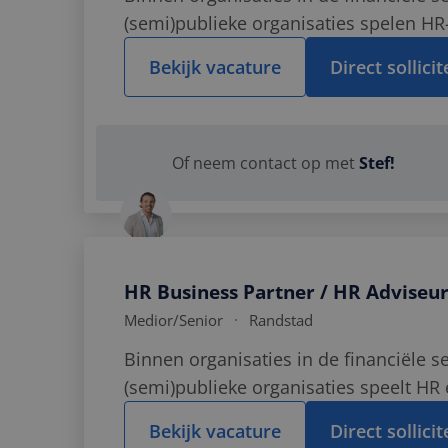
(semi)publieke organisaties spelen HR
belangrijke rol. Denk aan HR-transform
Bekijk vacature
Direct sollici
implementeren van...
Bel Stef op
06 
Of neem contact op met
Stef!
Stuur Stef
een 
Stuur
een What
Bereik Stef
op 
HR Business Partner / HR Adviseu
Medior
/Senior
Randstad
Binnen organisaties in de financiële s
(semi)publieke organisaties speelt HR e
organisatieontwikkeling en veranderi
Bekijk vacature
Direct sollici
talentmanagement, duurzame inzetbaa