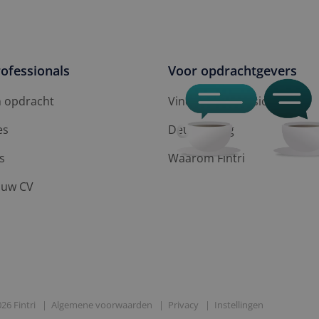
ofessionals
Voor opdrachtgevers
n opdracht
Vind een professional
es
Detachering
s
Waarom Fintri
ouw CV
026 Fintri
Algemene voorwaarden
Privacy
Instellingen