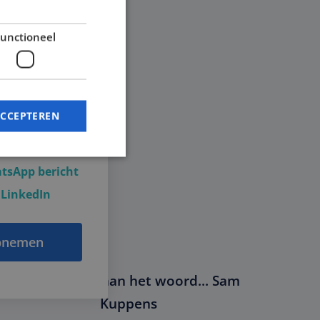
Stiefel
unctioneel
contactpersoon
ACCEPTEREN
15 02 68 06
 e-mail
tsApp bericht
 LinkedIn
melding en
pnemen
Professional aan het woord... Sam
 de PHP-taal. Dit is
 wordt gebruikt om
n. Het is normaal
Kuppens
, hoe het wordt
en goed voorbeeld is