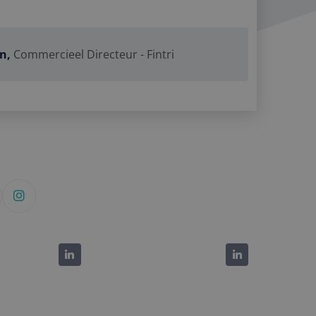
 veel verschillende
 gevolgd.
 om het gebruik van
n,
Commercieel Directeur - Fintri
tics software. Het
er op te slaan en
uikerssessie voor
e goede werking van
 om het gebruik van