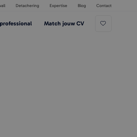
all
Detachering
Expertise
Blog
Contact
professional
Match jouw CV
rofessionals binnen de bancaire &