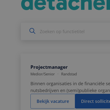
detache
Projectmanager
Medior
/Senior
Randstad
Binnen organisaties in de financiële se
nutsbedrijven en (semi)publieke organ
continu veranderingen. Denk aan digita
Bekijk vacature
Direct sollici
procesverbeteringen, organisatieontwi