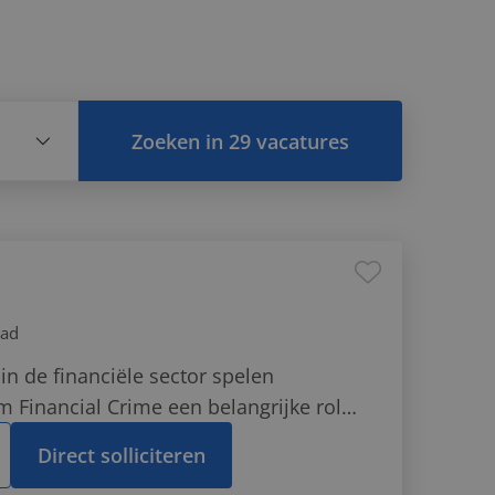
energie & nutsbedrijven en de
blieke organisaties.
Zoeken in 29 vacatures
gital
ion
ing
tad
in de financiële sector spelen
ime, Risk
 Financial Crime een belangrijke rol.
ce
omen van witwassen, fraude en andere
Direct solliciteren
e criminaliteit.Dit vraagt om
atie &