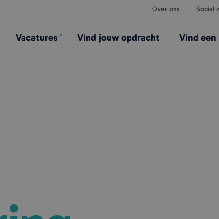
Over ons
Social w
Vacatures
Vind jouw opdracht
Vind een 
in
Fintri detacheert p