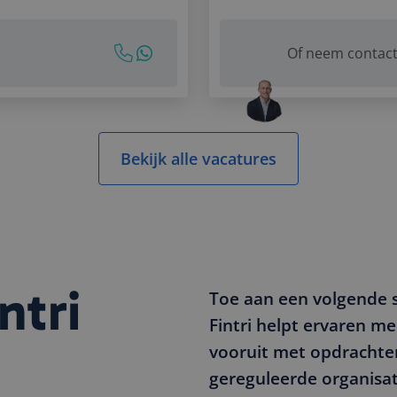
Sara!
f wet-...
professionals die zor
Learning
15 02 68 06
Of neem contac
Project-,
 e-mail
Programma-
sApp bericht
LinkedIn
Changeman
Bekijk alle vacatures
ntri
Toe aan een volgende 
Fintri helpt ervaren me
vooruit met opdrachte
gereguleerde organisat