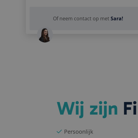
implementaties van nieuwe systemen o
Bel Sara op
06 
Of neem contact op met
Sara!
Stuur Sara
een
Stuur
een What
Bereik Sara
op 
Wij zijn
Fi
Persoonlijk