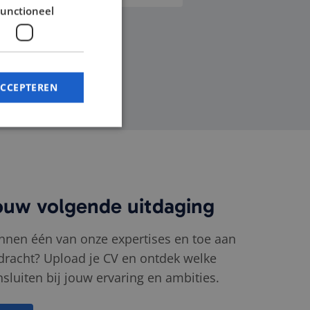
unctioneel
ACCEPTEREN
melding en
ouw volgende uitdaging
binnen één van onze expertises en toe aan
 de PHP-taal. Dit is
 wordt gebruikt om
racht? Upload je CV en ontdek welke
n. Het is normaal
, hoe het wordt
sluiten bij jouw ervaring en ambities.
en goed voorbeeld is
 gebruiker tussen