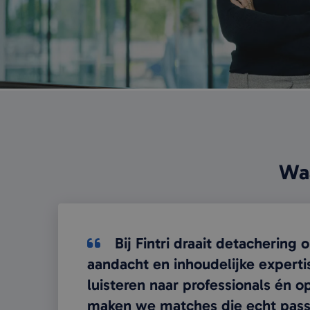
CookieScriptConse
Naam
Aanbi
Naam
Dome
_ga_C4K55GT7YW
MUID
Micro
Corp
_ga
.bing
Waa
MR
Micro
Corp
.c.bi
ANONCHK
Micro
Bij Fintri draait detachering om persoonlijke
Corp
.c.cla
Bij Fintri draait detachering
_clck
.fintri
aandacht en inhoudelijke experti
luisteren naar professionals én 
MUID
Micro
maken we matches die echt pass
Corp