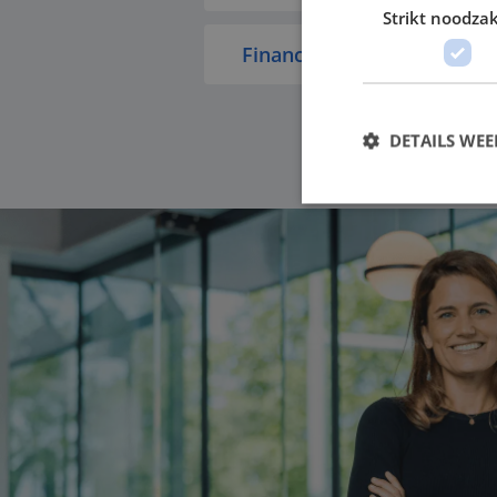
Strikt noodzak
Finance & Bedrijfsvoering
DETAILS WE
Strikt noodzakelijke
accountbeheer. De we
Naam
PHPSESSID