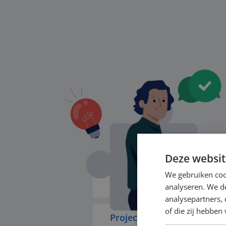
Binnen deze exp
Deze websit
We gebruiken coo
Financial Crime, Risk & Co
analyseren. We de
analysepartners,
of die zij hebbe
Project-, Programma- & 