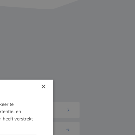
×
nde opdrachten:
keer te
ansformation
tentie- en
 heeft verstrekt
arning