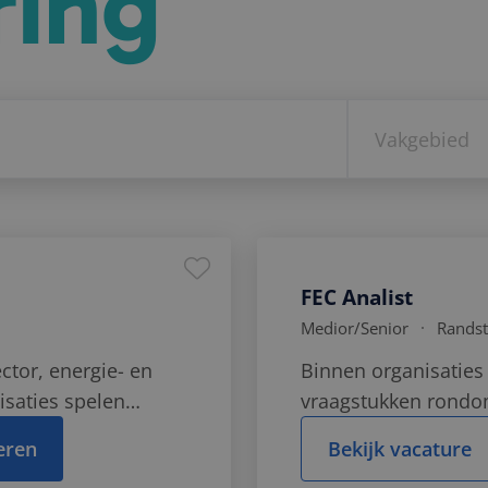
ring
financiële sector, 
overheid & (semi)pu
Data, IT & Di
Transformat
Finance &
FEC Analist
Bedrijfsvoer
Medior
/Senior
Rands
ctor, energie- en
Binnen organisaties 
Financial Cr
isaties spelen
vraagstukken rondom
& Complian
lisering,
Denk aan het voork
teren
Bekijk vacature
kkeling en
vormen van financiël
HR, Organis