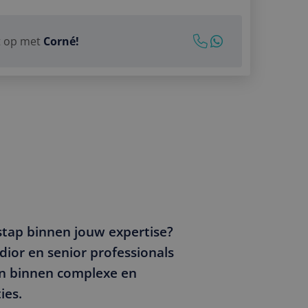
Corné!
gvuldig klant...
Bel Corné op
06 25 35 45 40
t op met
Corné!
Stuur Corné
een e-mail
 &
Stuur
een WhatsApp bericht
Bereik Corné
op LinkedIn
agement
stap binnen jouw expertise?
dior en senior professionals
n binnen complexe en
ies.