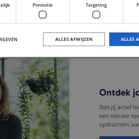
elijk
Prestatie
Targeting
F
ERGEVEN
ALLES AFWIJZEN
ALLES 
Strikt noodzakelijk
Prestatie
Targeting
Functioneel
 cookies maken de kernfunctionaliteiten van de website mogelijk, zoals gebruikersaan
bsite kan niet goed worden gebruikt zonder de strikt noodzakelijke cookies.
Ontdek j
Aanbieder
/
Vervaldatum
Omschrijving
Domein
Ben jij actief 
Sessie
Cookie gegenereerd door applicaties op basis van
PHP.net
een identificator voor algemene doeleinden die
www.fintri.nl
een nieuwe opd
variabelen van gebruikerssessies te onderhoude
gesproken een willekeurig gegenereerd nummer
opdrachten aan
gebruikt, kan specifiek zijn voor de site, maar e
het behouden van een ingelogde status voor een
pagina's.