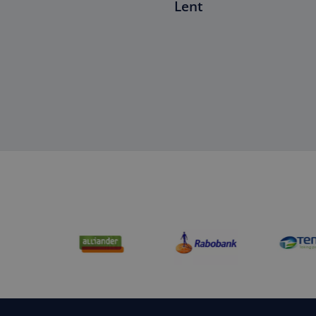
Lent
Professional aan het woo
CookieScriptConse
Naam
Aanbi
Naam
Dome
_ga_C4K55GT7YW
MUID
Micro
Corp
_ga
.bing
MR
Micro
Corp
.c.bi
ANONCHK
Micro
Corp
.c.cla
_clck
.fintri