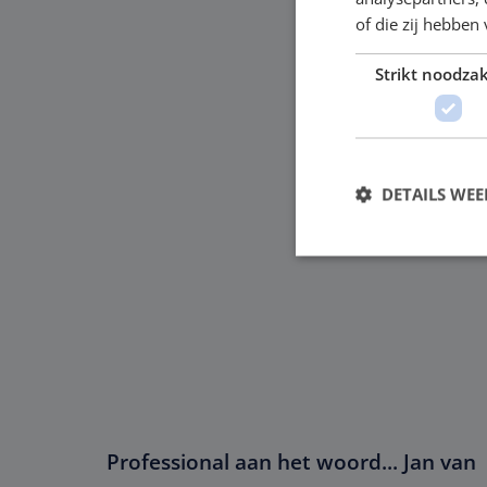
of die zij hebbe
Strikt noodzak
DETAILS WE
Strikt noodzakelijke
accountbeheer. De we
Naam
PHPSESSID
Professional aan het woord... Jan van