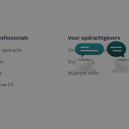
ofessionals
Voor opdrachtgevers
n opdracht
Vind een professional
es
Detachering
s
Waarom Fintri
ouw CV