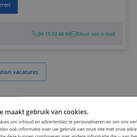
teren
Sara!
15 02 68 06
06 15 02 68 06
Stuur een e-mail
 e-mail
sApp bericht
LinkedIn
ation vacatures
e maakt gebruik van cookies.
kies om inhoud en advertenties te personaliseren en om ons ver
len ook informatie over uw gebruik van onze site met onze adver
 die deze kunnen combineren met andere informatie die u aan hen