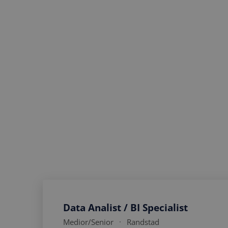
Organisaties staan voor grote uitdag
data en technologie. Denk aan vraa
systemen, digitale innovatie en tech
verbindt medior en senior professio
ontwikkelingen centraal staan. Onz
waarin zij bijdragen aan datagedre
landschappen en succesvolle digital
Data Analist / BI Specialist
Medior
/Senior
Randstad