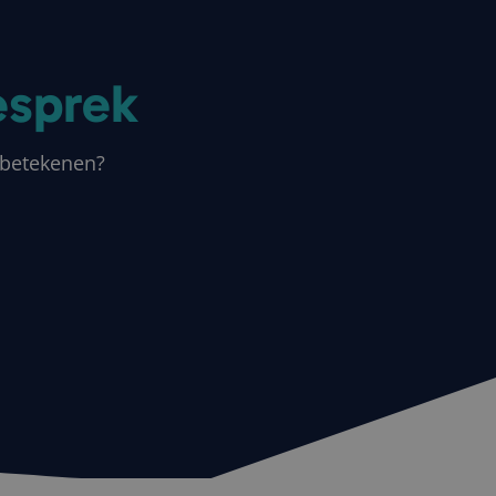
n unieke
crosoft-scripts.
 veel verschillende
esprek
 gevolgd.
 om het gebruik van
n betekenen?
tics software. Het
er op te slaan en
uikerssessie voor
e goede werking van
 om het gebruik van