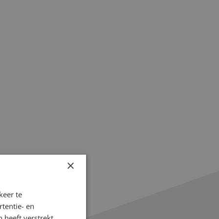
×
keer te
tentie- en
 heeft verstrekt