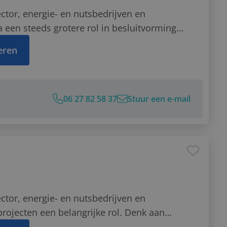
ector, energie- en nutsbedrijven en
a een steeds grotere rol in besluitvorming
zicht in processen, prestaties en risico’s.Dit
teren
Stef!
27 82 58 37
06 27 82 58 37
Stuur een e-mail
e-mail
sApp bericht
LinkedIn
ector, energie- en nutsbedrijven en
projecten een belangrijke rol. Denk aan
strajecten en het vernieuwen van IT-