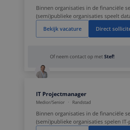
Binnen organisaties in de financiële s
(semi)publieke organisaties speelt dat
en sturing. Organisaties willen beter in
Bekijk vacature
Direct sollici
vraag...
Bel Stef op
06 
Of neem contact op met
Stef!
Stuur Stef
een 
Stuur
een What
Bereik Stef
op 
IT Projectmanager
Medior
/Senior
Randstad
Binnen organisaties in de financiële s
(semi)publieke organisaties spelen IT-
systeemimplementaties, digitalisering