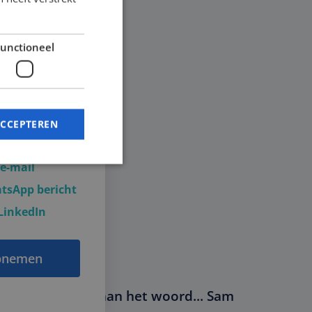
unctioneel
 Huiskamp
contactpersoon
ACCEPTEREN
27 82 58 37
 e-mail
tsApp bericht
LinkedIn
melding en
pnemen
 de PHP-taal. Dit is
 wordt gebruikt om
Professional aan het woord... Sam
n. Het is normaal
, hoe het wordt