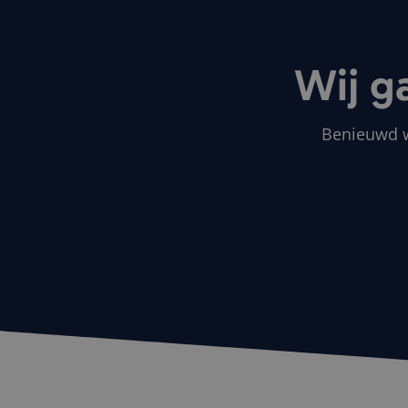
MUID
Micro
Corp
.clari
Wij g
MR
Micro
Corp
.c.cla
Benieuwd wa
_clsk
Micro
.fintri
SRM_B
Micro
Corp
.c.bi
SM
.c.cla