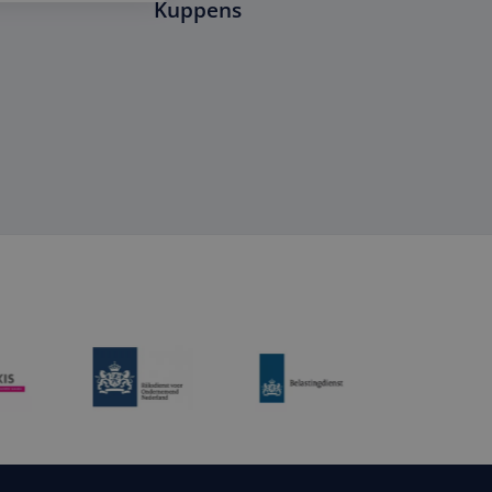
Kuppens
en goed voorbeeld is
 gebruiker tussen
 Mirthe Peters
Professional aan het woord... Sam
pt.com-service om
n. De cookie-
 correct te werken.
e sessiestatus te
n unieke
crosoft-scripts.
lytics - wat een
 veel verschillende
analyseservice van
 gevolgd.
ers te
er toe te wijzen
 om het gebruik van
 een site en wordt
 te berekenen voor
r de website
er mogelijk heeft
etrokkenheid op de
ionaliteit te