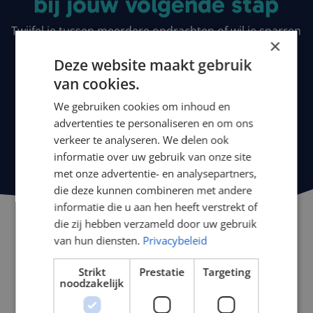
bij jouw volgende stap
Twijfel je tussen meerdere opdrachten of wil je sparren
×
over je mogelijkheden? Wij denken inhoudelijk met je
Deze website maakt gebruik
mee en helpen je de juiste keuze te maken.
van cookies.
Open sollicitatie
We gebruiken cookies om inhoud en
advertenties te personaliseren en om ons
verkeer te analyseren. We delen ook
informatie over uw gebruik van onze site
met onze advertentie- en analysepartners,
die deze kunnen combineren met andere
informatie die u aan hen heeft verstrekt of
die zij hebben verzameld door uw gebruik
van hun diensten.
Privacybeleid
Strikt
Prestatie
Targeting
noodzakelijk
Fintri
Burgemeester Verderlaan 11