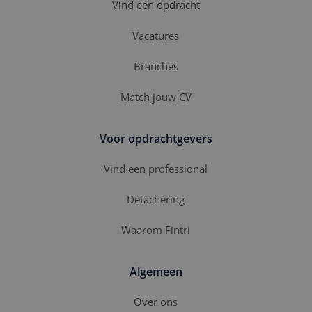
Vind een opdracht
SRM_B
1 jaar
Dit is een Microsoft
Microsoft
MSN 1st party cookie
Corporation
die zorgt voor de
.c.bing.com
Vacatures
goede werking van
deze website.
Branches
SM
.c.clarity.ms
Sessie
Dit is een Microsoft
MSN 1st party cookie
die we gebruiken om
Match jouw CV
het gebruik van de
website voor interne
analyses te meten.
Voor opdrachtgevers
Vind een professional
Detachering
Waarom Fintri
Algemeen
Over ons