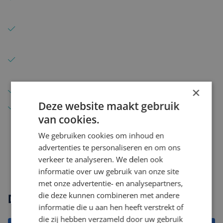
aanspreekpunt
Korte lijnen en snel schakelen bij nieuwe
opdrachten
Inhoudelijke kennis van complexe en
gereguleerde omgevingen
×
Actief in meerdere expertises en sectoren
Deze website maakt gebruik
Gericht op professionals op medior en senior
van cookies.
niveau
We gebruiken cookies om inhoud en
advertenties te personaliseren en om ons
verkeer te analyseren. We delen ook
informatie over uw gebruik van onze site
met onze advertentie- en analysepartners,
die deze kunnen combineren met andere
Direct solliciteren
informatie die u aan hen heeft verstrekt of
die zij hebben verzameld door uw gebruik