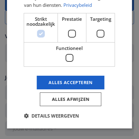
Solliciteer met CV
van hun diensten.
Privacybeleid
Solliciteer zonder CV
Strikt
Prestatie
Targeting
noodzakelijk
Voeg jouw CV toe
Functioneel
Selecteer een bestand... *
Jouw gegevens
ALLES ACCEPTEREN
ALLES AFWIJZEN
DETAILS WEERGEVEN