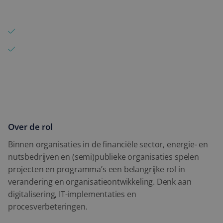
Detachering
programma’s
Expertise
Ondersteun bij planning, voortgang en rapportage
Blog
Signaleer risico’s en bewaak samenhang binnen
projectomgevingen
Contact
Over de rol
Binnen organisaties in de financiële sector, energie- en
nutsbedrijven en (semi)publieke organisaties spelen
projecten en programma’s een belangrijke rol in
verandering en organisatieontwikkeling. Denk aan
digitalisering, IT-implementaties en
procesverbeteringen.