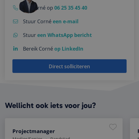
gegeneree
nummer, h
Bel Corné op
06 25 35 45 40
wordt gebr
kan specifi
Google Privacy Policy
voor de si
Stuur Corné
een e-mail
een goed
voorbeeld 
behouden
Stuur
een WhatsApp bericht
een ingelo
status voo
gebruiker 
Bereik Corné
op LinkedIn
pagina's.
CookieScriptConsent
4 weken 2
Deze cooki
CookieScript
dagen
wordt gebr
www.fintri.nl
Direct solliciteren
door de C
Script.com
om de
cookievoo
van bezoek
onthouden
cookie-ba
van Cookie
Script.com 
Wellicht ook iets voor jou?
noodzakel
correct te
Projectmanager
Medior
/Senior
Randstad