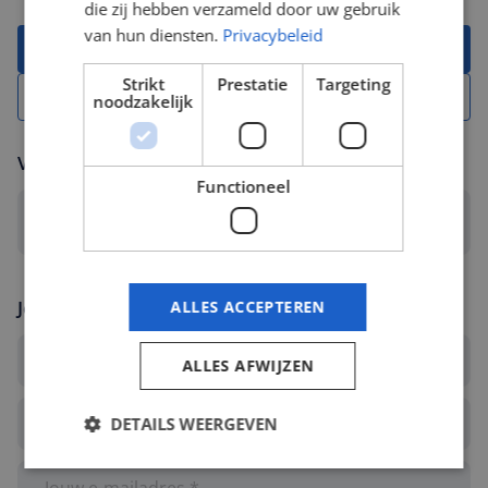
die zij hebben verzameld door uw gebruik
van hun diensten.
Privacybeleid
Solliciteer met CV
Strikt
Prestatie
Targeting
Solliciteer zonder CV
noodzakelijk
Voeg jouw CV toe
Functioneel
Selecteer een bestand... *
Jouw gegevens
ALLES ACCEPTEREN
ALLES AFWIJZEN
DETAILS WEERGEVEN