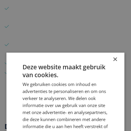
Persoonlijke begeleiding met één vast
aanspreekpunt
Korte lijnen en snel schakelen bij nieuwe
opdrachten
Inhoudelijke kennis van complexe en
gereguleerde omgevingen
×
Actief in meerdere expertises en sectoren
Deze website maakt gebruik
Gericht op professionals op medior en senior
van cookies.
niveau
We gebruiken cookies om inhoud en
advertenties te personaliseren en om ons
verkeer te analyseren. We delen ook
informatie over uw gebruik van onze site
met onze advertentie- en analysepartners,
die deze kunnen combineren met andere
Direct solliciteren
informatie die u aan hen heeft verstrekt of