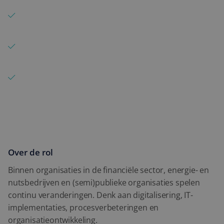
Detachering
Werk aan projecten, programma’s en
Expertise
verandertrajecten binnen complexe organisaties
Zet jouw expertise in op digitalisering,
Blog
organisatieontwikkeling en transformatie
Contact
Kom in contact voor opdrachten die aansluiten bij
jouw ervaring en rol
Over de rol
Binnen organisaties in de financiële sector, energie- en
nutsbedrijven en (semi)publieke organisaties spelen
continu veranderingen. Denk aan digitalisering, IT-
implementaties, procesverbeteringen en
organisatieontwikkeling.