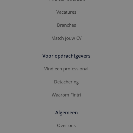
SRM_B
1 jaar
Dit is een Microsoft
Microsoft
MSN 1st party cookie
Corporation
Vacatures
die zorgt voor de
.c.bing.com
goede werking van
deze website.
Branches
SM
.c.clarity.ms
Sessie
Dit is een Microsoft
MSN 1st party cookie
die we gebruiken om
Match jouw CV
het gebruik van de
website voor interne
analyses te meten.
Voor opdrachtgevers
Vind een professional
Detachering
Waarom Fintri
Algemeen
Over ons