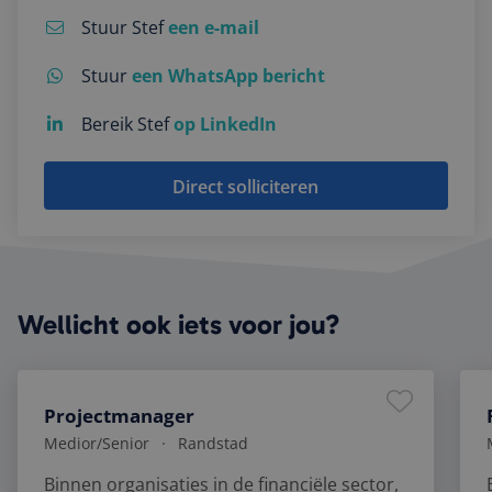
wordt gebr
Stuur Stef
een e-mail
kan specifi
Google Privacy Policy
voor de si
een goed
voorbeeld 
Stuur
een WhatsApp bericht
behouden
een ingelo
status voo
Bereik Stef
op LinkedIn
gebruiker 
pagina's.
CookieScriptConsent
4 weken 2
Deze cooki
CookieScript
Direct solliciteren
dagen
wordt gebr
www.fintri.nl
door de C
Script.com
om de
cookievoo
van bezoek
onthouden
cookie-ba
Wellicht ook iets voor jou?
van Cookie
Script.com 
noodzakel
correct te
Projectmanager
Medior
/Senior
Randstad
Binnen organisaties in de financiële sector,
Aanbieder
Naam
Vervaldatum
Omschrijving