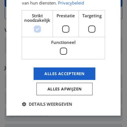
Solliciteer met CV
van hun diensten.
Privacybeleid
Solliciteer zonder CV
Strikt
Prestatie
Targeting
noodzakelijk
Voeg jouw CV toe
Functioneel
Selecteer een bestand... *
Jouw gegevens
ALLES ACCEPTEREN
ALLES AFWIJZEN
DETAILS WEERGEVEN