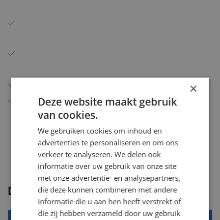
aanspreekpunt
Korte lijnen en snel schakelen bij nieuwe
opdrachten
Inhoudelijke kennis van complexe en
gereguleerde omgevingen
Actief in meerdere expertises en sectoren
×
Gericht op professionals op medior en senior
Deze website maakt gebruik
van cookies.
niveau
We gebruiken cookies om inhoud en
advertenties te personaliseren en om ons
verkeer te analyseren. We delen ook
informatie over uw gebruik van onze site
met onze advertentie- en analysepartners,
Direct solliciteren
die deze kunnen combineren met andere
informatie die u aan hen heeft verstrekt of
die zij hebben verzameld door uw gebruik