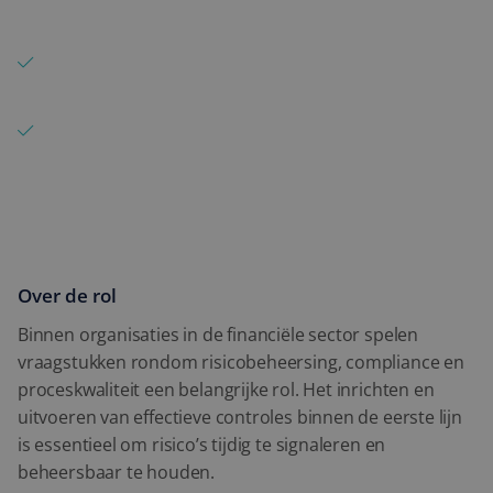
Detachering
werkzaamheden binnen de eerste lijn
Expertise
Analyseer risico’s en beoordeel de effectiviteit van
beheersmaatregelen
Blog
Signaleer verbeterpunten en draag bij aan het
Contact
versterken van kwaliteit en compliance
Over de rol
Binnen organisaties in de financiële sector spelen
vraagstukken rondom risicobeheersing, compliance en
proceskwaliteit een belangrijke rol. Het inrichten en
uitvoeren van effectieve controles binnen de eerste lijn
is essentieel om risico’s tijdig te signaleren en
beheersbaar te houden.