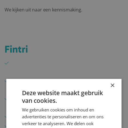
We kijken uit naar een kennismaking.
Waarom je kiest voor
Fintri
Persoonlijke begeleiding met één vast
aanspreekpunt
Korte lijnen en snel schakelen bij nieuwe
×
opdrachten
Deze website maakt gebruik
Inhoudelijke kennis van complexe en
van cookies.
gereguleerde omgevingen
We gebruiken cookies om inhoud en
Actief in meerdere expertises en sectoren
advertenties te personaliseren en om ons
verkeer te analyseren. We delen ook
Gericht op professionals op medior en senior