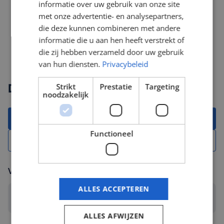
informatie over uw gebruik van onze site
niveau
met onze advertentie- en analysepartners,
die deze kunnen combineren met andere
informatie die u aan hen heeft verstrekt of
die zij hebben verzameld door uw gebruik
van hun diensten.
Privacybeleid
Direct solliciteren
Strikt
Prestatie
Targeting
noodzakelijk
Solliciteer met CV
Functioneel
Solliciteer zonder CV
Voeg jouw CV toe
ALLES ACCEPTEREN
Selecteer een bestand... *
ALLES AFWIJZEN