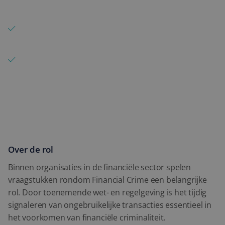
Detachering
ongebruikelijke patronen en risico’s
Expertise
Werkt met monitoring systemen en alert handling
binnen Financial Crime
Blog
Opdrachten bij banken en financiële
Contact
dienstverleners waar transactiemonitoring
centraal staat
Over de rol
Binnen organisaties in de financiële sector spelen
vraagstukken rondom Financial Crime een belangrijke
rol.
Door toenemende wet- en regelgeving is het tijdig
signaleren van ongebruikelijke transacties essentieel in
het voorkomen van financiële criminaliteit.